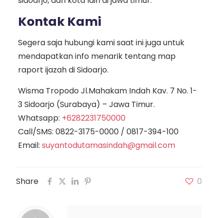
sidoarjo, dan kota lain di jawa timur.
Kontak Kami
Segera saja hubungi kami saat ini juga untuk
mendapatkan info menarik tentang map
raport ijazah di Sidoarjo.
Wisma Tropodo Jl.Mahakam Indah Kav. 7 No. 1-
3 Sidoarjo (Surabaya) – Jawa Timur.
Whatsapp:
+6282231750000
Call/SMS:
0822-3175-0000
/
0817-394-100
Email:
suyantodutamasindah@gmail.com
Share
0