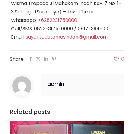
Wisma Tropodo Jl.Mahakam Indah Kav. 7 No. 1-
3 Sidoarjo (Surabaya) – Jawa Timur.
Whatsapp:
+6282231750000
Call/SMS:
0822-3175-0000
/
0817-394-100
Email:
suyantodutamasindah@gmail.com
Share
0
admin
Related posts